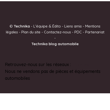
l
t
e
©
Technika
-
L'équipe & Édito
-
Liens amis
-
Mentions
r
légales
-
Plan du site
-
Contactez-nous
-
PDC
-
Partenariat
n
-
a
Technika blog automobile
t
i
v
Retrouvez-nous sur les réseaux :
Pinterest
e
Nous ne vendons pas de pièces et équipements
:
automobiles