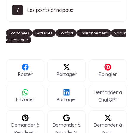
Les points principaux
Étiquettes
Économies
Batteries
Confort
Environnement
Voitur
e Électrique
Poster
Partager
Épingler
Demander à
Envoyer
Partager
ChatGPT
Demander à
Demander à
Demander à
Perplexity
Google AI
Groq