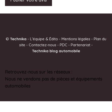
A
l
t
e
©
Technika
-
L'équipe & Édito
-
Mentions légales
-
Plan du
r
site
-
Contactez-nous
-
PDC
-
Partenariat
-
n
Technika blog automobile
a
t
i
Retrouvez-nous sur les réseaux :
Pinterest
v
Nous ne vendons pas de pièces et équipements
e
automobiles
: