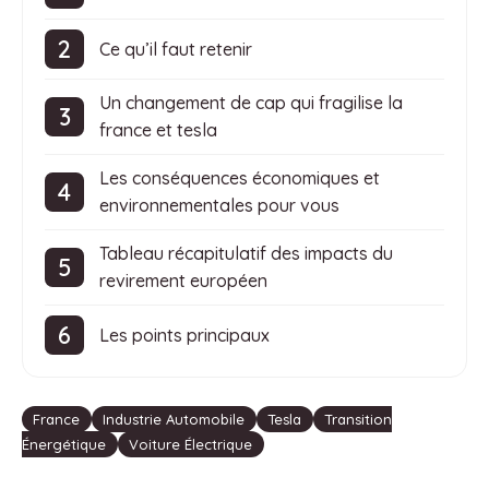
Ce qu’il faut retenir
Un changement de cap qui fragilise la
france et tesla
Les conséquences économiques et
environnementales pour vous
Tableau récapitulatif des impacts du
revirement européen
Les points principaux
Étiquettes
France
Industrie Automobile
Tesla
Transition
Énergétique
Voiture Électrique