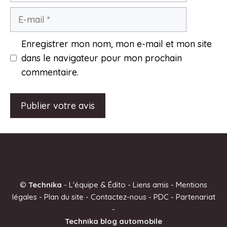
E-
mail
Enregistrer mon nom, mon e-mail et mon site
dans le navigateur pour mon prochain
commentaire.
A
l
t
e
©
Technika
-
L'équipe & Édito
-
Liens amis
-
Mentions
r
légales
-
Plan du site
-
Contactez-nous
-
PDC
-
Partenariat
n
-
a
Technika blog automobile