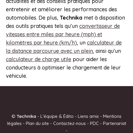
actualités et des conseils pratiques pour
entretenir et améliorer les performances des
automobiles. De plus,
Technika
met à disposition
des outils pratiques tels qu’un
convertisseur de
vitesses entre miles par heure (mph) et
kilomètres par heure (km/h)
, un
calculateur de
la distance parcourue avec un plein
, ainsi qu’un
calculateur de charge utile
pour aider les
conducteurs à optimiser le chargement de leur
véhicule.​
©
Technika
-
L'équipe & Édito
-
Liens amis
-
Mentions
légales
-
Plan du site
-
Contactez-nous
-
PDC
-
Partenariat
-