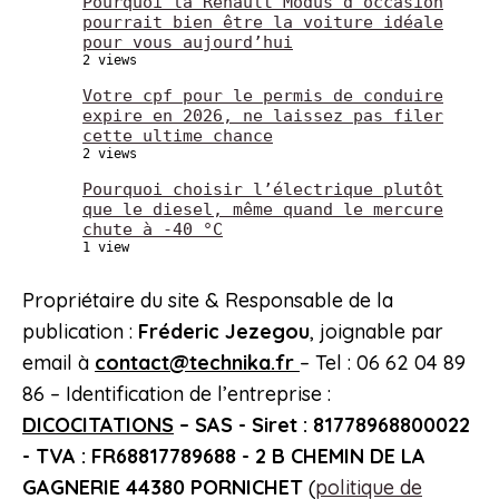
Pourquoi la Renault Modus d’occasion
pourrait bien être la voiture idéale
pour vous aujourd’hui
2 views
Votre cpf pour le permis de conduire
expire en 2026, ne laissez pas filer
cette ultime chance
2 views
Pourquoi choisir l’électrique plutôt
que le diesel, même quand le mercure
chute à -40 °C
1 view
Propriétaire du site & Responsable de la
publication :
Fréderic Jezegou
, joignable par
email à
contact@technika.fr
–
Tel : 06 62 04 89
86
– Identification de l’entreprise :
DICOCITATIONS
–
SAS - Siret : 81778968800022
- TVA : FR68817789688 - 2 B CHEMIN DE LA
GAGNERIE 44380 PORNICHET
(
politique de