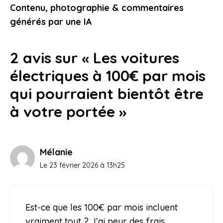
supplémentaire : pourquoi cette pause
Contenu, photographie & commentaires
est importante
générés par une IA
10 février 2026
2 avis sur « Les voitures
électriques à 100€ par mois
qui pourraient bientôt être
à votre portée »
Mélanie
Le 23 février 2026 à 13h25
Est-ce que les 100€ par mois incluent
vraiment tout ? J’ai peur des frais