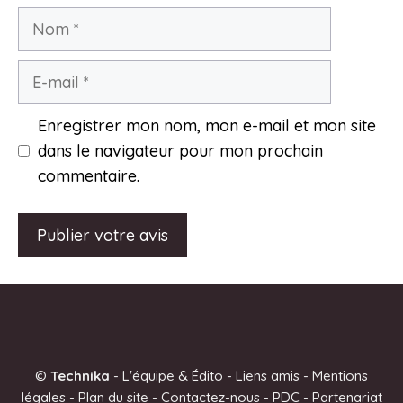
Nom
E-
mail
Enregistrer mon nom, mon e-mail et mon site
dans le navigateur pour mon prochain
commentaire.
A
l
t
e
©
Technika
-
L'équipe & Édito
-
Liens amis
-
Mentions
r
légales
-
Plan du site
-
Contactez-nous
-
PDC
-
Partenariat