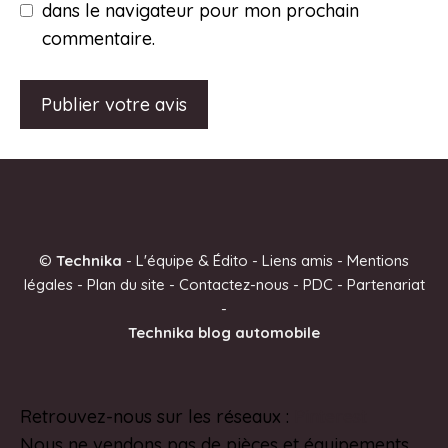
dans le navigateur pour mon prochain
commentaire.
A
l
t
e
©
Technika
-
L'équipe & Édito
-
Liens amis
-
Mentions
r
légales
-
Plan du site
-
Contactez-nous
-
PDC
-
Partenariat
n
-
a
Technika blog automobile
t
i
v
Retrouvez-nous sur les réseaux :
Pinterest
e
Nous ne vendons pas de pièces et équipements