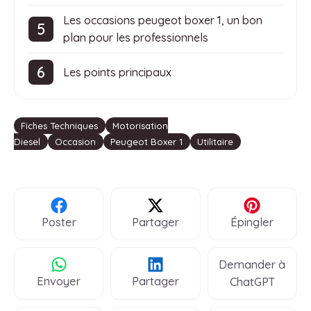
Les occasions peugeot boxer 1, un bon
plan pour les professionnels
Les points principaux
Étiquettes
Fiches Techniques
Motorisation
Diesel
Occasion
Peugeot Boxer 1
Utilitaire
Poster
Partager
Épingler
Demander à
Envoyer
Partager
ChatGPT