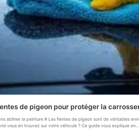
entes de pigeon pour protéger la carrosser
ns abîmer la peinture # Les fientes de pigeon sont de véritables enn
d vous en trouvez sur votre véhicule ? Ce guide vous explique en