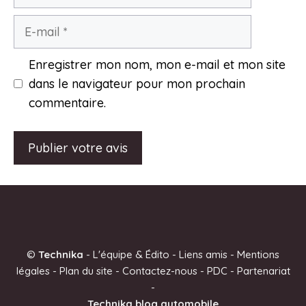
E-
mail
Enregistrer mon nom, mon e-mail et mon site
dans le navigateur pour mon prochain
commentaire.
A
l
t
e
©
Technika
-
L'équipe & Édito
-
Liens amis
-
Mentions
r
légales
-
Plan du site
-
Contactez-nous
-
PDC
-
Partenariat
n
-
a
Technika blog automobile