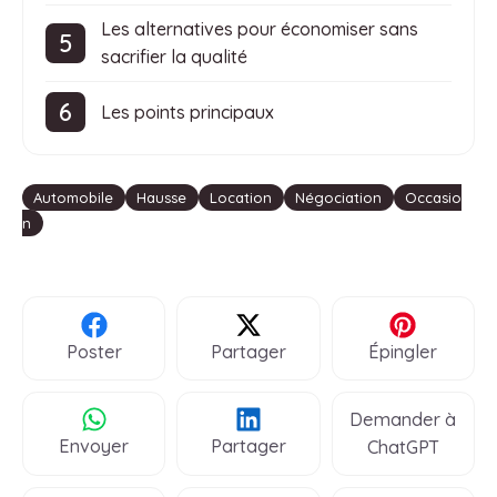
Les alternatives pour économiser sans
sacrifier la qualité
Les points principaux
Étiquettes
Automobile
Hausse
Location
Négociation
Occasio
n
Poster
Partager
Épingler
Demander à
Envoyer
Partager
ChatGPT