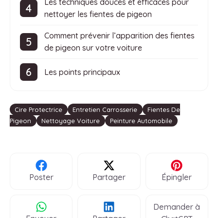
Les techniques douces et efficaces pour
nettoyer les fientes de pigeon
Comment prévenir l’apparition des fientes
de pigeon sur votre voiture
Les points principaux
Étiquettes
Cire Protectrice
Entretien Carrosserie
Fientes De
Pigeon
Nettoyage Voiture
Peinture Automobile
Poster
Partager
Épingler
Demander à