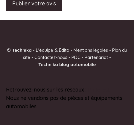
A
l
t
e
©
Technika
-
L'équipe & Édito
-
Mentions légales
-
Plan du
r
site
-
Contactez-nous
-
PDC
-
Partenariat
-
n
Technika blog automobile
a
t
i
Retrouvez-nous sur les réseaux :
Pinterest
v
Nous ne vendons pas de pièces et équipements
e
automobiles
: