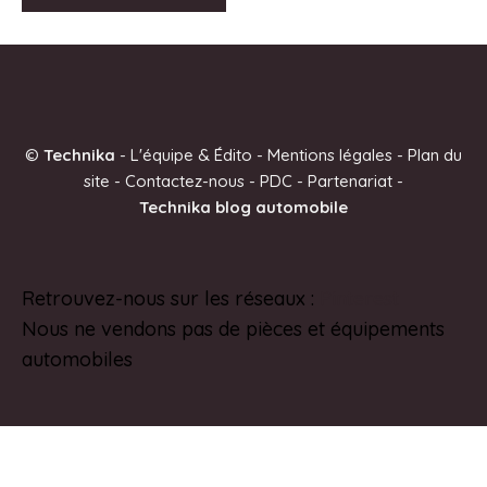
A
l
t
e
©
Technika
-
L'équipe & Édito
-
Mentions légales
-
Plan du
r
site
-
Contactez-nous
-
PDC
-
Partenariat
-
n
Technika blog automobile
a
t
i
Retrouvez-nous sur les réseaux :
Pinterest
v
Nous ne vendons pas de pièces et équipements
e
automobiles
: