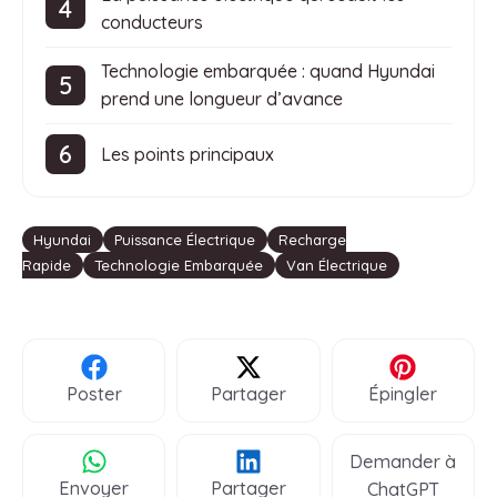
conducteurs
Technologie embarquée : quand Hyundai
prend une longueur d’avance
Les points principaux
Étiquettes
Hyundai
Puissance Électrique
Recharge
Rapide
Technologie Embarquée
Van Électrique
Poster
Partager
Épingler
Demander à
Envoyer
Partager
ChatGPT