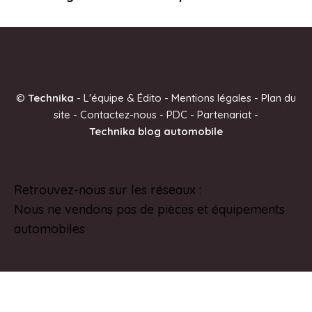
©
Technika
-
L'équipe & Édito
-
Mentions légales
-
Plan du
site
-
Contactez-nous
-
PDC
-
Partenariat
-
Technika blog automobile
Retrouvez-nous sur les réseaux :
Pinterest
Nous ne vendons pas de pièces et équipements
automobiles