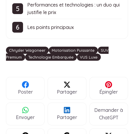
Performances et technologies : un duo qui
justifie le prix
Les points principaux
Étiquettes
Chrysler Wagoneer
Motorisation Puissante
SUV
Premium
Technologie Embarquée
VUS Luxe
Poster
Partager
Épingler
Demander à
Envoyer
Partager
ChatGPT