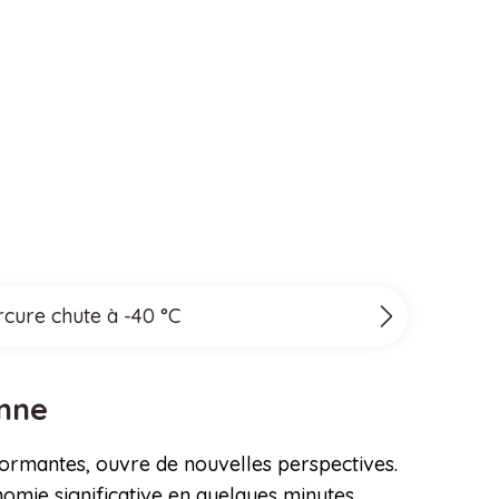
rcure chute à -40 °C
onne
rformantes, ouvre de nouvelles perspectives.
omie significative en quelques minutes