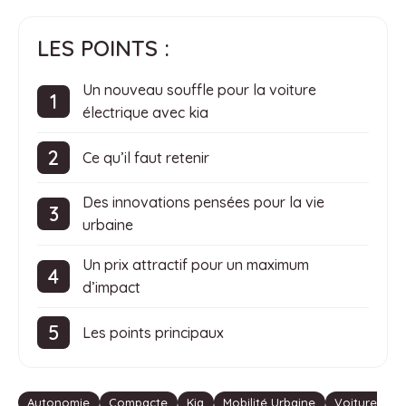
LES POINTS :
Un nouveau souffle pour la voiture
électrique avec kia
Ce qu’il faut retenir
Des innovations pensées pour la vie
urbaine
Un prix attractif pour un maximum
d’impact
Les points principaux
Étiquettes
Autonomie
Compacte
Kia
Mobilité Urbaine
Voiture