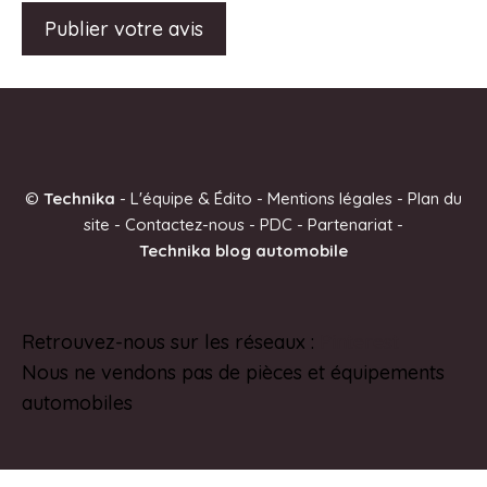
A
l
t
e
©
Technika
-
L'équipe & Édito
-
Mentions légales
-
Plan du
r
site
-
Contactez-nous
-
PDC
-
Partenariat
-
n
Technika blog automobile
a
t
i
Retrouvez-nous sur les réseaux :
Pinterest
v
Nous ne vendons pas de pièces et équipements
e
automobiles
: