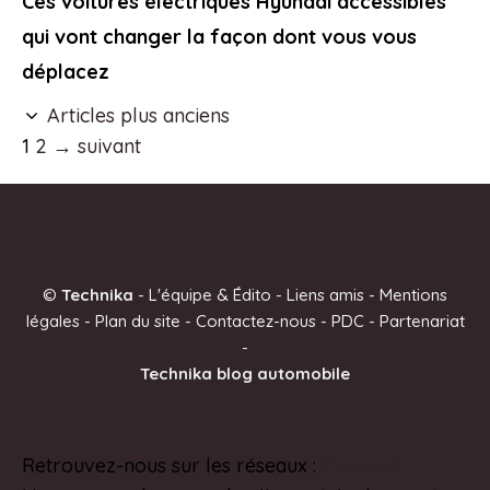
Ces voitures électriques Hyundai accessibles
qui vont changer la façon dont vous vous
déplacez
Articles plus anciens
Page
Page
1
2
→
suivant
©
Technika
-
L'équipe & Édito
-
Liens amis
-
Mentions
légales
-
Plan du site
-
Contactez-nous
-
PDC
-
Partenariat
-
Technika blog automobile
Retrouvez-nous sur les réseaux :
Pinterest