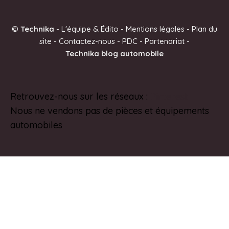
t
e
©
Technika
-
L'équipe & Édito
-
Mentions légales
-
Plan du
r
site
-
Contactez-nous
-
PDC
-
Partenariat
-
n
Technika blog automobile
a
t
i
Retrouvez-nous sur les réseaux :
Pinterest
v
Nous ne vendons pas de pièces et équipements
e
automobiles
: