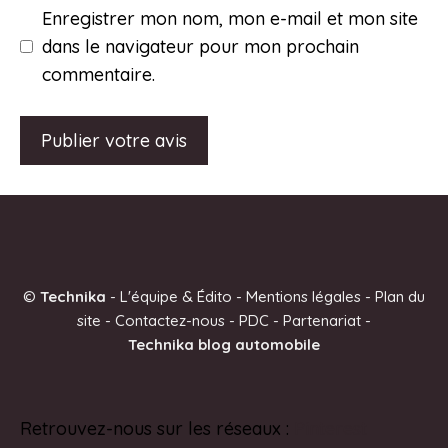
Enregistrer mon nom, mon e-mail et mon site
dans le navigateur pour mon prochain
commentaire.
A
l
t
e
©
Technika
-
L'équipe & Édito
-
Mentions légales
-
Plan du
r
site
-
Contactez-nous
-
PDC
-
Partenariat
-
n
Technika blog automobile
a
t
i
Retrouvez-nous sur les réseaux :
Pinterest
v