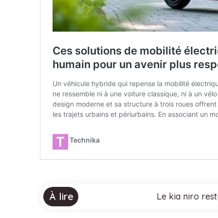
À lire
Le kia niro res