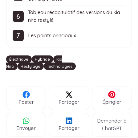
Tableau récapitulatif des versions du kia
niro restylé
Les points principaux
Étiquettes
Électrique
Hybride
Kia
Niro
Restylage
Technologies
Poster
Partager
Épingler
Demander à
Envoyer
Partager
ChatGPT