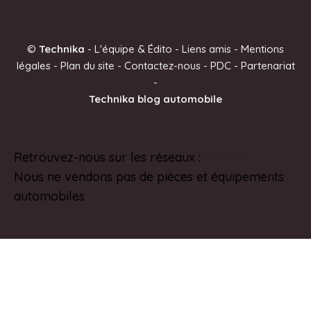
t
e
©
Technika
-
L'équipe & Édito
-
Liens amis
-
Mentions
r
légales
-
Plan du site
-
Contactez-nous
-
PDC
-
Partenariat
n
-
a
Technika blog automobile
t
i
v
Retrouvez-nous sur les réseaux :
Pinterest
e
Nous ne vendons pas de pièces et équipements
:
automobiles