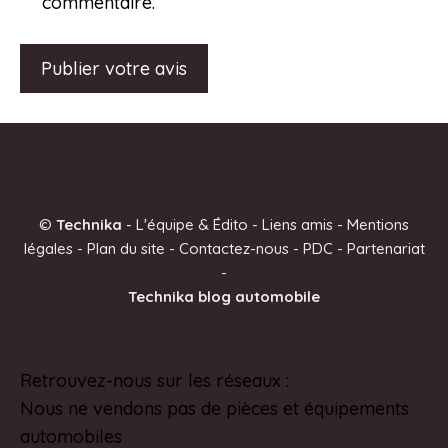
commentaire.
A
l
t
e
©
Technika
-
L'équipe & Édito
-
Liens amis
-
Mentions
r
légales
-
Plan du site
-
Contactez-nous
-
PDC
-
Partenariat
n
-
a
Technika blog automobile
t
i
v
Retrouvez-nous sur les réseaux :
Pinterest
e
Nous ne vendons pas de pièces et équipements
:
automobiles