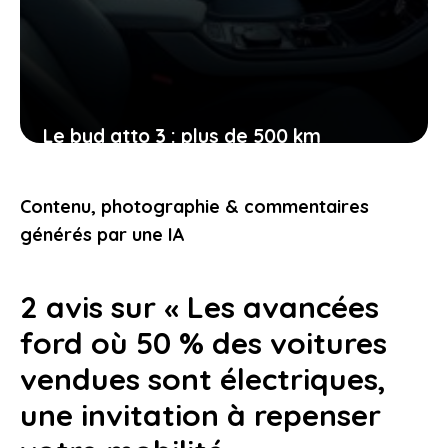
Le byd atto 3 : plus de 500 km
d’autonomie pour vos déplacements
et une recharge en seulement 9
Contenu, photographie & commentaires
minutes
générés par une IA
3 mai 2026
2 avis sur « Les avancées
ford où 50 % des voitures
vendues sont électriques,
une invitation à repenser