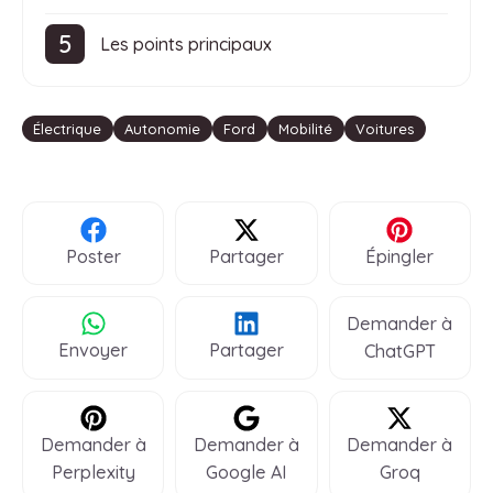
Les points principaux
Étiquettes
Électrique
Autonomie
Ford
Mobilité
Voitures
Poster
Partager
Épingler
Demander à
Envoyer
Partager
ChatGPT
Demander à
Demander à
Demander à
Perplexity
Google AI
Groq