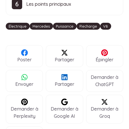
Les points principaux
Étiquettes
Électrique
Mercedes
Puissance
Recharge
V8
Poster
Partager
Épingler
Demander à
Envoyer
Partager
ChatGPT
Demander à
Demander à
Demander à
Perplexity
Google AI
Groq