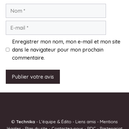
Nom
E-
mail
Enregistrer mon nom, mon e-mail et mon site
dans le navigateur pour mon prochain
commentaire.
A
l
t
e
©
Technika
-
L'équipe & Édito
-
Liens amis
-
Mentions
r
légales
-
Plan du site
-
Contactez-nous
-
PDC
-
Partenariat