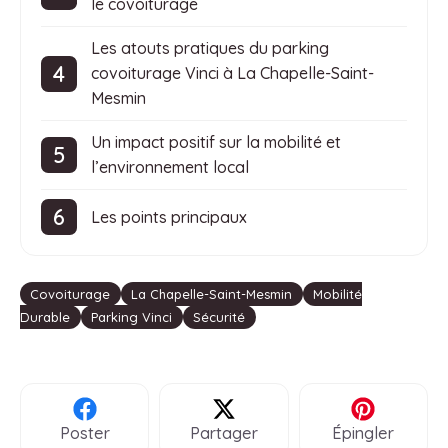
le covoiturage
Les atouts pratiques du parking
covoiturage Vinci à La Chapelle-Saint-
Mesmin
Un impact positif sur la mobilité et
l’environnement local
Les points principaux
Étiquettes
Covoiturage
La Chapelle-Saint-Mesmin
Mobilité
Durable
Parking Vinci
Sécurité
Poster
Partager
Épingler