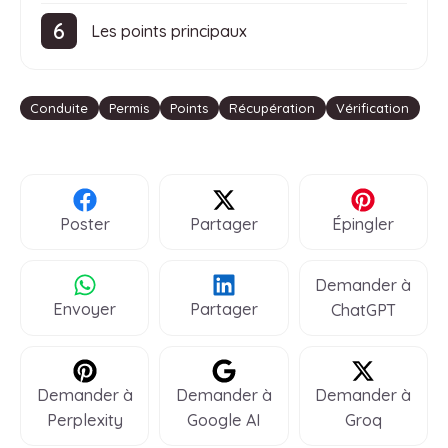
Les points principaux
Étiquettes
Conduite
Permis
Points
Récupération
Vérification
Poster
Partager
Épingler
Demander à
Envoyer
Partager
ChatGPT
Demander à
Demander à
Demander à
Perplexity
Google AI
Groq