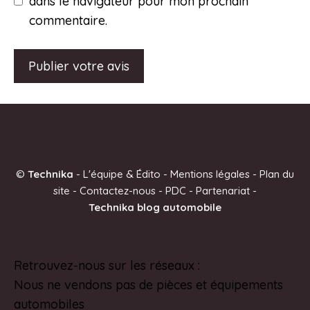
dans le navigateur pour mon prochain
commentaire.
A
l
t
e
©
Technika
-
L'équipe & Édito
-
Mentions légales
-
Plan du
r
site
-
Contactez-nous
-
PDC
-
Partenariat
-
n
Technika blog automobile
a
t
i
Retrouvez-nous sur les réseaux :
Pinterest
v
Nous ne vendons pas de pièces et équipements
e
automobiles