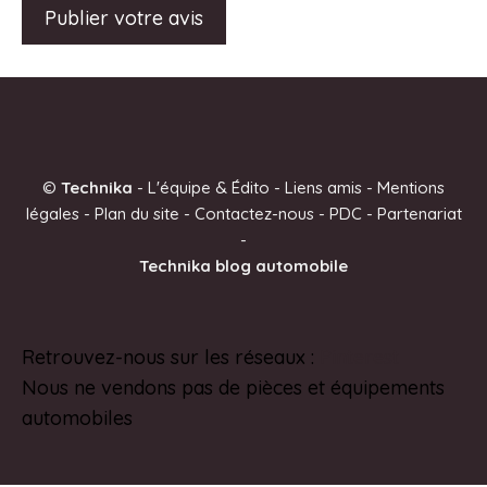
A
l
t
e
©
Technika
-
L'équipe & Édito
-
Liens amis
-
Mentions
r
légales
-
Plan du site
-
Contactez-nous
-
PDC
-
Partenariat
n
-
a
Technika blog automobile
t
i
v
Retrouvez-nous sur les réseaux :
Pinterest
e
Nous ne vendons pas de pièces et équipements
:
automobiles