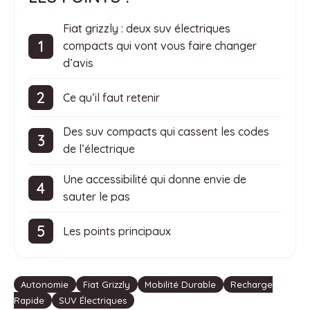
Fiat grizzly : deux suv électriques
compacts qui vont vous faire changer
d’avis
Ce qu’il faut retenir
Des suv compacts qui cassent les codes
de l’électrique
Une accessibilité qui donne envie de
sauter le pas
Les points principaux
Étiquettes
Autonomie
Fiat Grizzly
Mobilité Durable
Recharge
Rapide
SUV Électriques