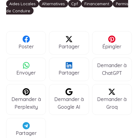
Étiquettes
Aides Locales
Alternatives
Cpf
Financement
Permis
de Conduire
Poster
Partager
Épingler
Demander à
Envoyer
Partager
ChatGPT
Demander à
Demander à
Demander à
Perplexity
Google AI
Groq
Partager