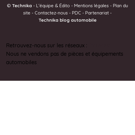
©
Technika
-
L'équipe & Édito
-
Mentions légales
-
Plan du
r
site
-
Contactez-nous
-
PDC
-
Partenariat
-
n
Technika blog automobile
a
t
i
Retrouvez-nous sur les réseaux :
Pinterest
v
Nous ne vendons pas de pièces et équipements
e
automobiles
: