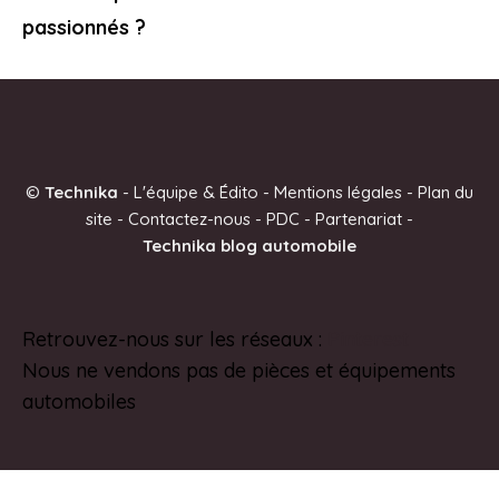
passionnés ?
©
Technika
-
L'équipe & Édito
-
Mentions légales
-
Plan du
site
-
Contactez-nous
-
PDC
-
Partenariat
-
Technika blog automobile
Retrouvez-nous sur les réseaux :
Pinterest
Nous ne vendons pas de pièces et équipements
automobiles