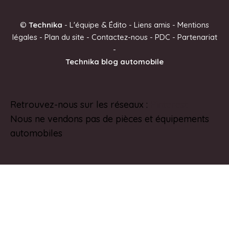
e
©
Technika
-
L'équipe & Édito
-
Liens amis
-
Mentions
r
légales
-
Plan du site
-
Contactez-nous
-
PDC
-
Partenariat
n
-
a
Technika blog automobile
t
i
v
Retrouvez-nous sur les réseaux :
Pinterest
e
Nous ne vendons pas de pièces et équipements
:
automobiles