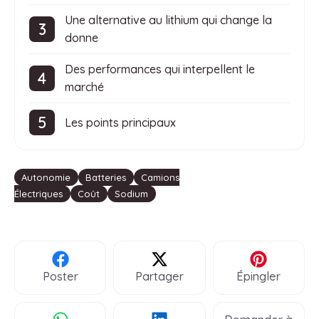
Une alternative au lithium qui change la
donne
Des performances qui interpellent le
marché
Les points principaux
Étiquettes
Autonomie
Batteries
Camions
Électriques
Coût
Sodium
Poster
Partager
Épingler