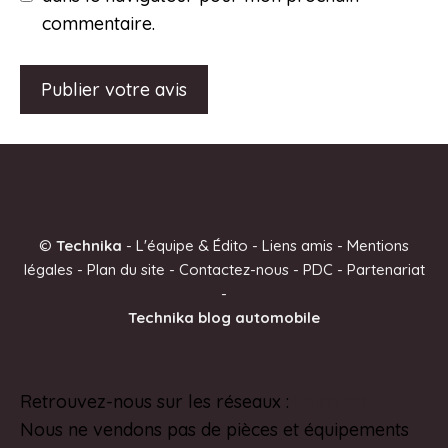
commentaire.
A
l
t
e
©
Technika
-
L'équipe & Édito
-
Liens amis
-
Mentions
r
légales
-
Plan du site
-
Contactez-nous
-
PDC
-
Partenariat
n
-
a
Technika blog automobile
t
i
v
Retrouvez-nous sur les réseaux :
Pinterest
e
Nous ne vendons pas de pièces et équipements
: