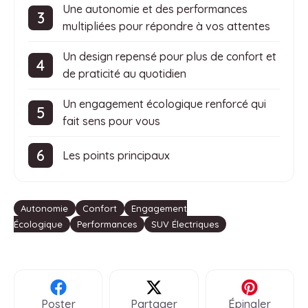
Une autonomie et des performances
multipliées pour répondre à vos attentes
Un design repensé pour plus de confort et
de praticité au quotidien
Un engagement écologique renforcé qui
fait sens pour vous
Les points principaux
Étiquettes
Autonomie
Confort
Engagement
Écologique
Performances
SUV Électriques
Poster
Partager
Épingler