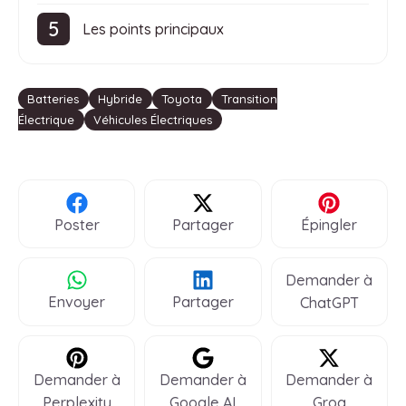
Les points principaux
Étiquettes
Batteries
Hybride
Toyota
Transition
Électrique
Véhicules Électriques
Poster
Partager
Épingler
Demander à
Envoyer
Partager
ChatGPT
Demander à
Demander à
Demander à
Perplexity
Google AI
Groq