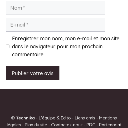
Nom
E-
mail
Enregistrer mon nom, mon e-mail et mon site
dans le navigateur pour mon prochain
commentaire.
A
l
t
e
©
Technika
-
L'équipe & Édito
-
Liens amis
-
Mentions
r
légales
-
Plan du site
-
Contactez-nous
-
PDC
-
Partenariat
n