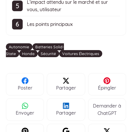
L’impact attendu sur le marché et sur
vous, utilisateur
Les points principaux
Étiquettes
Autonomie
Batteries Solid-
State
Honda
Sécurité
Voitures Électriques
Poster
Partager
Épingler
Demander à
Envoyer
Partager
ChatGPT