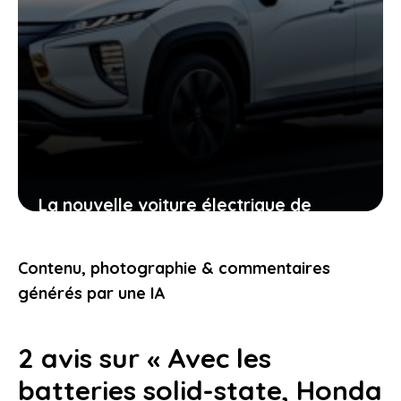
La nouvelle voiture électrique de
mitsubishi mise sur un air de famille
pour vous convaincre au premier
Contenu, photographie & commentaires
regard
générés par une IA
18 juin 2026
2 avis sur « Avec les
batteries solid-state, Honda