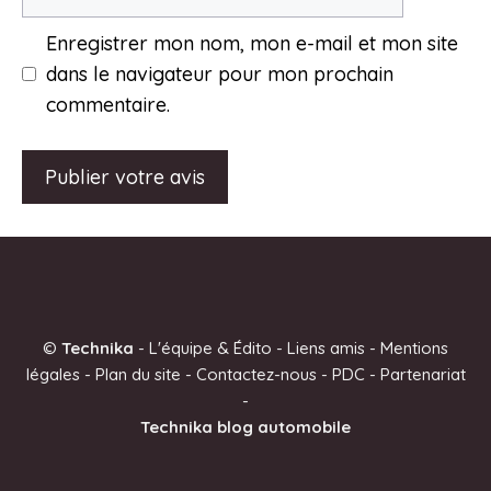
mail
Enregistrer mon nom, mon e-mail et mon site
dans le navigateur pour mon prochain
commentaire.
A
l
t
e
©
Technika
-
L'équipe & Édito
-
Liens amis
-
Mentions
r
légales
-
Plan du site
-
Contactez-nous
-
PDC
-
Partenariat
n
-
a
Technika blog automobile
t
i