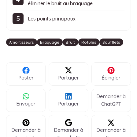
éliminer le bruit au braquage
Les points principaux
Étiquettes
Amortisseurs
Braquage
Bruit
Rotules
Soufflets
Poster
Partager
Épingler
Demander à
Envoyer
Partager
ChatGPT
Demander à
Demander à
Demander à