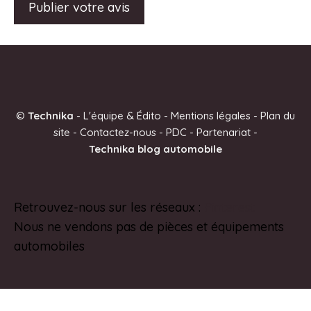
A
l
t
e
©
Technika
-
L'équipe & Édito
-
Mentions légales
-
Plan du
r
site
-
Contactez-nous
-
PDC
-
Partenariat
-
n
Technika blog automobile
a
t
i
Retrouvez-nous sur les réseaux :
Pinterest
v
Nous ne vendons pas de pièces et équipements
e
automobiles
: