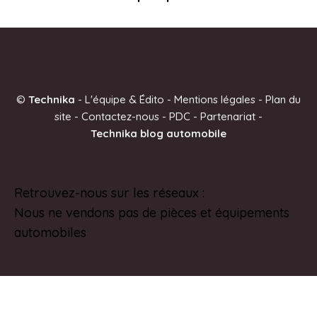
©
Technika
-
L'équipe & Édito
-
Mentions légales
-
Plan du
site
-
Contactez-nous
-
PDC
-
Partenariat
-
Technika blog automobile
Retrouvez-nous sur les réseaux :
Pinterest
Nous ne vendons pas de pièces et équipements
automobiles