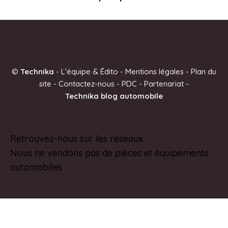
©
Technika
-
L'équipe & Édito
-
Mentions légales
-
Plan du
site
-
Contactez-nous
-
PDC
-
Partenariat
-
Technika blog automobile
Retrouvez-nous sur les réseaux :
Pinterest
Nous ne vendons pas de pièces et équipements
automobiles