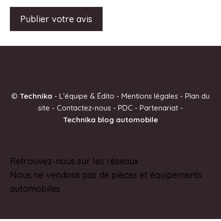
A
l
t
e
©
Technika
-
L'équipe & Édito
-
Mentions légales
-
Plan du
r
site
-
Contactez-nous
-
PDC
-
Partenariat
-
n
Technika blog automobile
a
t
i
Retrouvez-nous sur les réseaux :
Pinterest
v
Nous ne vendons pas de pièces et équipements
e
automobiles
: