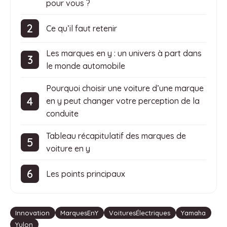
pour vous ?
Ce qu’il faut retenir
Les marques en y : un univers à part dans
le monde automobile
Pourquoi choisir une voiture d’une marque
en y peut changer votre perception de la
conduite
Tableau récapitulatif des marques de
voiture en y
Les points principaux
Étiquettes
Innovation
MarquesEnY
VoituresÉlectriques
Yamaha
Yulon