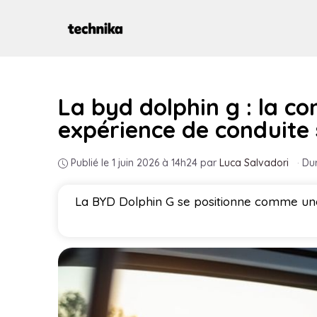
Aller
au
contenu
La byd dolphin g : la c
expérience de conduite 
Publié le 1 juin 2026 à 14h24
par
Luca Salvadori
·
Dur
La BYD Dolphin G se positionne comme une