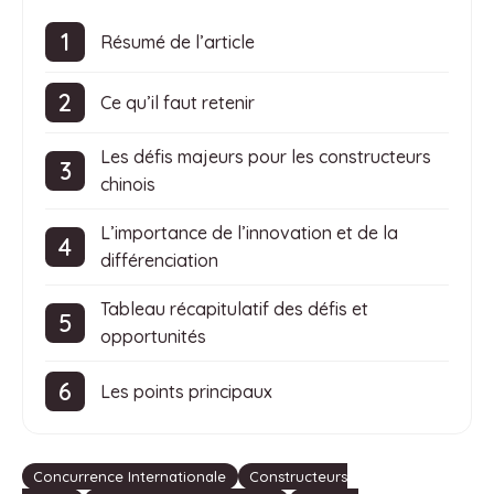
Résumé de l’article
Ce qu’il faut retenir
Les défis majeurs pour les constructeurs
chinois
L’importance de l’innovation et de la
différenciation
Tableau récapitulatif des défis et
opportunités
Les points principaux
Étiquettes
Concurrence Internationale
Constructeurs