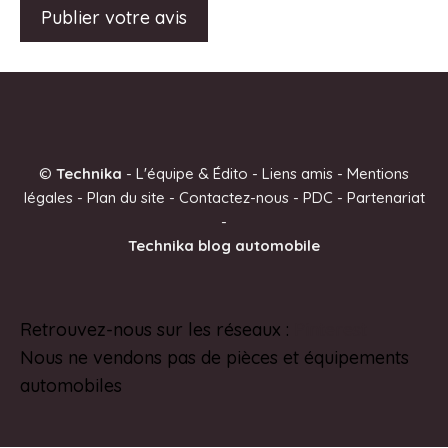
A
l
t
e
©
Technika
-
L'équipe & Édito
-
Liens amis
-
Mentions
r
légales
-
Plan du site
-
Contactez-nous
-
PDC
-
Partenariat
n
-
a
Technika blog automobile
t
i
v
Retrouvez-nous sur les réseaux :
Pinterest
e
Nous ne vendons pas de pièces et équipements
:
automobiles