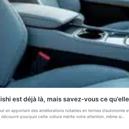
ishi est déjà là, mais savez-vous ce qu’el
ut en apportant des améliorations notables en termes d’autonomie et
ez découvrir pourquoi cette voiture mérite votre attention, même si…