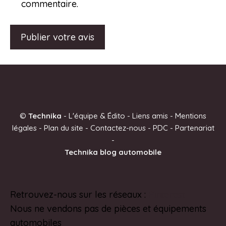
commentaire.
A
l
t
e
©
Technika
-
L'équipe & Édito
-
Liens amis
-
Mentions
r
légales
-
Plan du site
-
Contactez-nous
-
PDC
-
Partenariat
n
-
a
Technika blog automobile
t
i
v
Retrouvez-nous sur les réseaux :
Pinterest
e
Nous ne vendons pas de pièces et équipements
:
automobiles