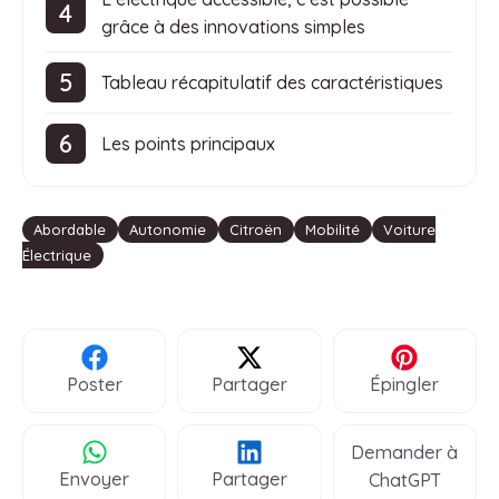
grâce à des innovations simples
Tableau récapitulatif des caractéristiques
Les points principaux
Étiquettes
Abordable
Autonomie
Citroën
Mobilité
Voiture
Électrique
Poster
Partager
Épingler
Demander à
Envoyer
Partager
ChatGPT