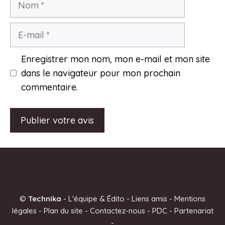
E-
mail
Enregistrer mon nom, mon e-mail et mon site
dans le navigateur pour mon prochain
commentaire.
A
l
t
e
©
Technika
-
L'équipe & Édito
-
Liens amis
-
Mentions
r
légales
-
Plan du site
-
Contactez-nous
-
PDC
-
Partenariat
n
-