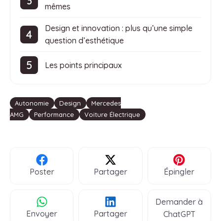
mêmes
Design et innovation : plus qu’une simple
question d’esthétique
Les points principaux
Étiquettes
Autonomie
Design
Mercedes
AMG
Performance
Voiture Électrique
Poster
Partager
Épingler
Demander à
Envoyer
Partager
ChatGPT