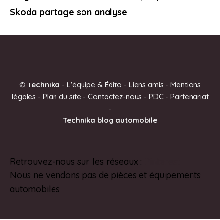
Skoda partage son analyse
©
Technika
-
L'équipe & Édito
-
Liens amis
-
Mentions
légales
-
Plan du site
-
Contactez-nous
-
PDC
-
Partenariat
-
Technika blog automobile
Retrouvez-nous sur les réseaux :
Pinterest
Nous ne vendons pas de pièces et équipements
automobiles