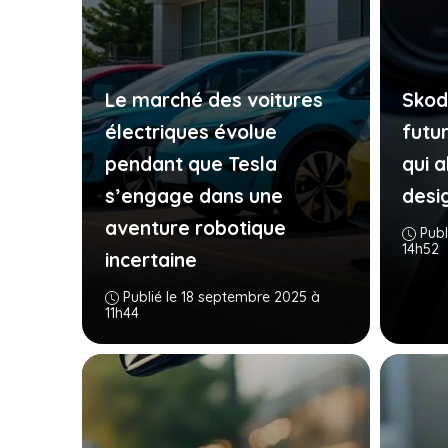
Le marché des voitures
Skoda
électriques évolue
futu
pendant que Tesla
qui a
s’engage dans une
desi
aventure robotique
Publ
14h52
incertaine
Publié le 18 septembre 2025 à
11h44