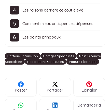
Les raisons derrière ce coût élevé
Comment mieux anticiper ces dépenses
Les points principaux
Étiquettes
Batterie Lithium-Ion
Garages Spécialisés
Main-D’œuvre
Spécialisée
Réparations Coûteuses
Voiture Électrique
Poster
Partager
Épingler
Demander à