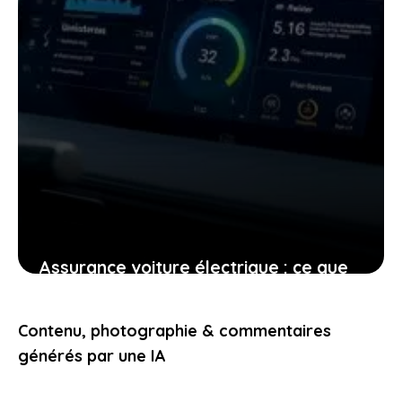
Assurance voiture électrique : ce que
les propriétaires doivent
impérativement comprendre cette
Contenu, photographie & commentaires
année
générés par une IA
14 janvier 2026