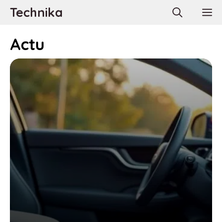
Aller
Technika
M
au
contenu
Actu