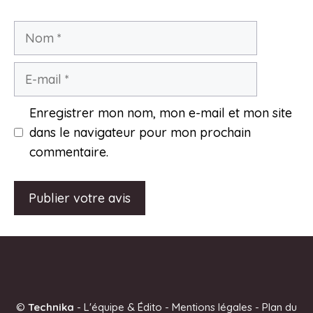
Nom
E-
mail
Enregistrer mon nom, mon e-mail et mon site
dans le navigateur pour mon prochain
commentaire.
A
l
t
e
©
Technika
-
L'équipe & Édito
-
Mentions légales
-
Plan du
r