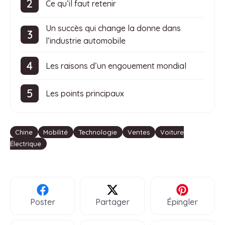
Ce qu’il faut retenir
Un succès qui change la donne dans
l’industrie automobile
Les raisons d’un engouement mondial
Les points principaux
Étiquettes
Chine
Mobilité
Technologie
Ventes
Voiture
Électrique
Poster
Partager
Épingler