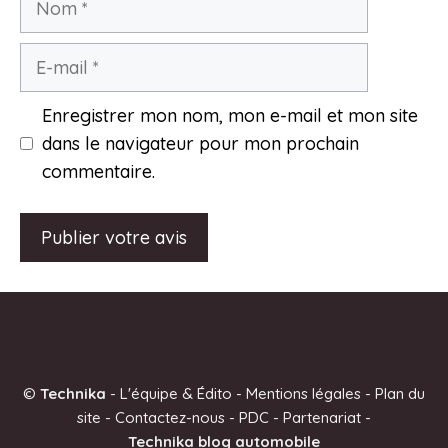
E-
mail
Enregistrer mon nom, mon e-mail et mon site
dans le navigateur pour mon prochain
commentaire.
A
l
t
e
©
Technika
-
L'équipe & Édito
-
Mentions légales
-
Plan du
r
site
-
Contactez-nous
-
PDC
-
Partenariat
-
n
Technika blog automobile