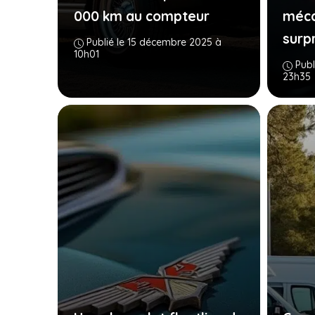
000 km au compteur
méca
surpr
Publié le 15 décembre 2025 à
10h01
Publ
23h35