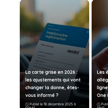
La carte grise en 2026 :
Les 
les ajustements qui vont
allé
changer la donne, êtes-
ligne
vous informé ?
One 
Publié le 18 décembre 2025 à
Publ