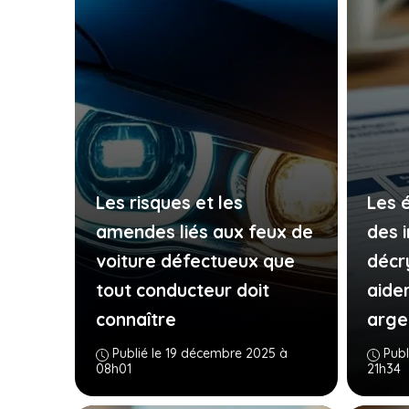
Les risques et les
Les 
amendes liés aux feux de
des 
voiture défectueux que
décr
tout conducteur doit
aide
connaître
arge
Publié le 19 décembre 2025 à
Publ
08h01
21h34