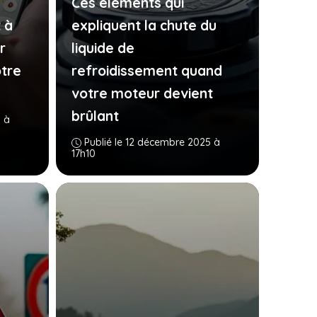
Ces éléments qui
 à
expliquent la chute du
r
liquide de
tre
refroidissement quand
votre moteur devient
brûlant
 à
Publié le 12 décembre 2025 à
17h10