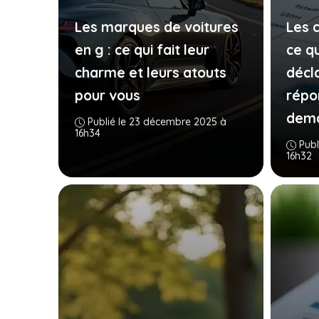
Les marques de voitures
Les 
en g : ce qui fait leur
ce qu
charme et leurs atouts
décla
pour vous
répo
dem
Publié le 23 décembre 2025 à
16h34
Publ
16h32