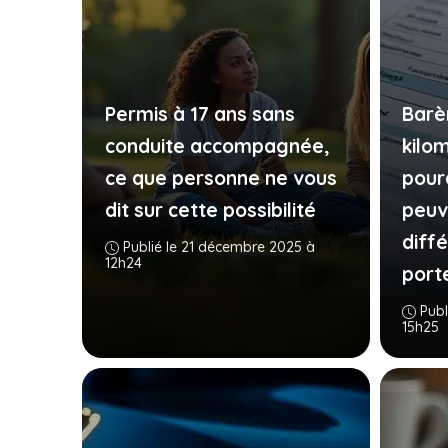
Permis à 17 ans sans
Barè
conduite accompagnée,
kilo
ce que personne ne vous
pour
dit sur cette possibilité
peuv
diff
Publié le 21 décembre 2025 à
12h24
port
Publ
15h25