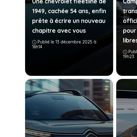
Une chevrolet fleetline de
Camp
1949, cachée 54 ans, enfin
tran
prête à écrire un nouveau
offic
chapitre avec vous
pour
libre
Publié le 13 décembre 2025 à
16h14
Publ
19h23