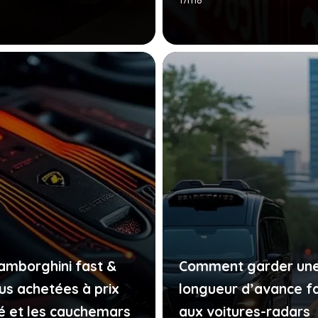
17h18
lamborghini fast &
Comment garder un
ous achetées à prix
longueur d’avance f
é et les cauchemars
aux voitures-radars