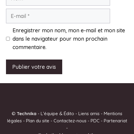
E-
mail
Enregistrer mon nom, mon e-mail et mon site
dans le navigateur pour mon prochain
commentaire.
A
l
t
e
©
Technika
-
L'équipe & Édito
-
Liens amis
-
Mentions
r
légales
-
Plan du site
-
Contactez-nous
-
PDC
-
Partenariat
n
-
a