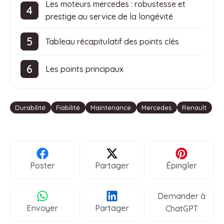
Les moteurs mercedes : robustesse et
prestige au service de la longévité
Tableau récapitulatif des points clés
Les points principaux
Étiquettes
Durabilité
Fiabilité
Maintenance
Mercedes
Renault
Poster
Partager
Épingler
Demander à
Envoyer
Partager
ChatGPT