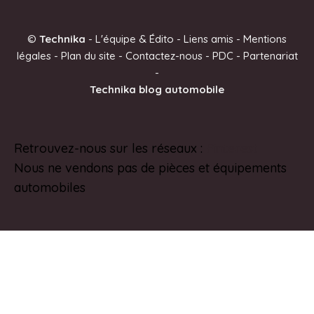
t
e
©
Technika
-
L'équipe & Édito
-
Liens amis
-
Mentions
r
légales
-
Plan du site
-
Contactez-nous
-
PDC
-
Partenariat
n
-
a
Technika blog automobile
t
i
v
Retrouvez-nous sur les réseaux :
Pinterest
e
Nous ne vendons pas de pièces et équipements
:
automobiles