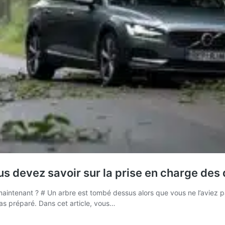
us devez savoir sur la prise en charge des
intenant ? # Un arbre est tombé dessus alors que vous ne l’aviez pa
pas préparé. Dans cet article, vous…